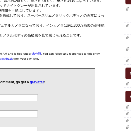
高さ約148ミリ、厚さ約7.9ミリ、重さ約141gになっています。
ッドナイトグレーが用意されています。
60時間を可能にしています。
イを搭載しており、スーパースリムメタリックボディとの両立によっ
素デュアルカメラになっており、インカメラは約1,300万画素の高性能
とメタルボディの高級感を見て感じられることです。
 AM and is filed under
未分類
. You can follow any responses to this entry
trackback
from your own site.
 comment, go get a
gravatar
!