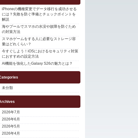
iPhoneの機種変更でデータ移行を成功させる
には？失敗を防ぐ準備とチェックポイントを
解説
海やプールでスマホの水没や故障を防ぐため
の対策方法
スマホゲームをする人に必要なストレージ容
量はどれくらい？
今すぐしよう！iOSにおけるセキュリティ対策
におすすめの設定方法
AI機能を強化したGalaxy S26の魅力とは？
Categories
未分類
Archives
2026年7月
2026年6月
2026年5月
2026年4月