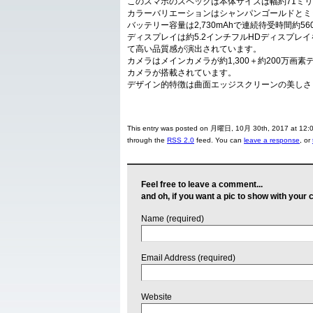
このスマホのスペックは本体サイズは幅約71ミリ、
カラーバリエーションはシャンパンゴールドとミ
バッテリー容量は2,730mAhで連続待受時間約5
ディスプレイは約5.2インチフルHDディスプレ
て高い品質感が演出されています。
カメラはメインカメラが約1,300＋約200万画
カメラが搭載されています。
デザイン的特徴は曲面エッジスクリーンの美しさ
This entry was posted on 月曜日, 10月 30th, 2017 at 12:00
through the
RSS 2.0
feed. You can
leave a response
, or
Feel free to leave a comment...
and oh, if you want a pic to show with your
Name (required)
Email Address (required)
Website