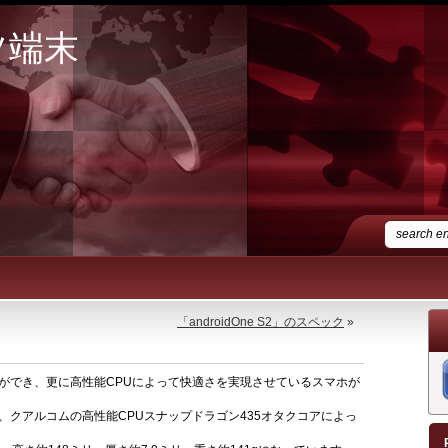
ツ端末
「androidOne S2」のスペック
»
ができ、更に高性能CPUによって快適さを実現させているスマホが
クアルコムの高性能CPUスナップドラゴン435オタクコアによっ