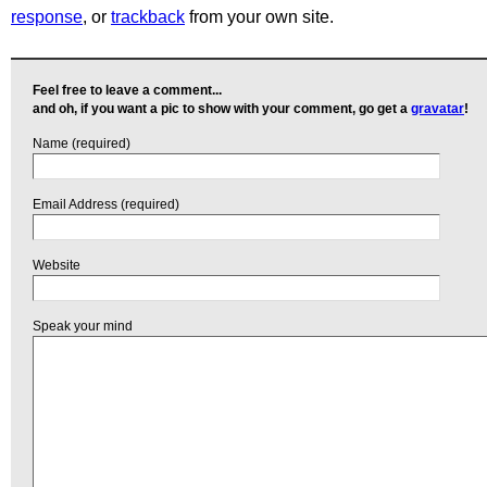
response
, or
trackback
from your own site.
Feel free to leave a comment...
and oh, if you want a pic to show with your comment, go get a
gravatar
!
Name (required)
Email Address (required)
Website
Speak your mind