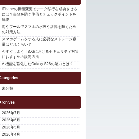
iPhoneの機種変更でデータ移行を成功させる
には？失敗を防ぐ準備とチェックポイントを
解説
海やプールでスマホの水没や故障を防ぐため
の対策方法
スマホゲームをする人に必要なストレージ容
量はどれくらい？
今すぐしよう！iOSにおけるセキュリティ対策
におすすめの設定方法
AI機能を強化したGalaxy S26の魅力とは？
Categories
未分類
Archives
2026年7月
2026年6月
2026年5月
2026年4月