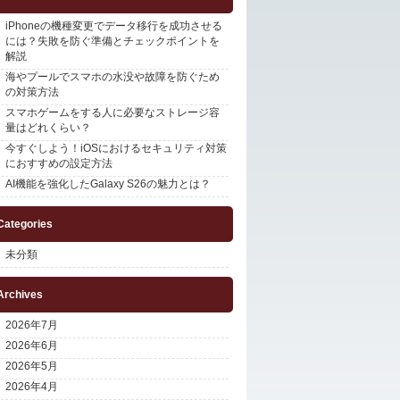
iPhoneの機種変更でデータ移行を成功させる
には？失敗を防ぐ準備とチェックポイントを
解説
海やプールでスマホの水没や故障を防ぐため
の対策方法
スマホゲームをする人に必要なストレージ容
量はどれくらい？
今すぐしよう！iOSにおけるセキュリティ対策
におすすめの設定方法
AI機能を強化したGalaxy S26の魅力とは？
Categories
未分類
Archives
2026年7月
2026年6月
2026年5月
2026年4月