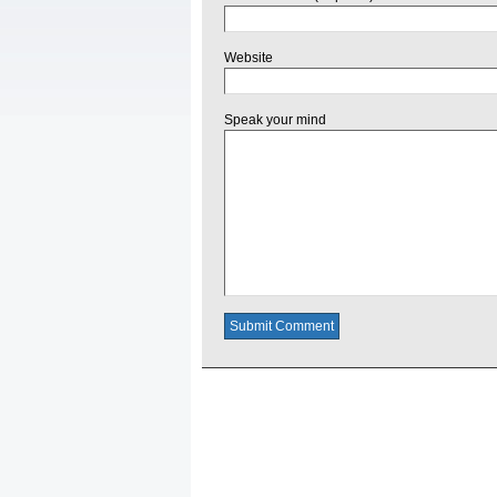
Website
Speak your mind