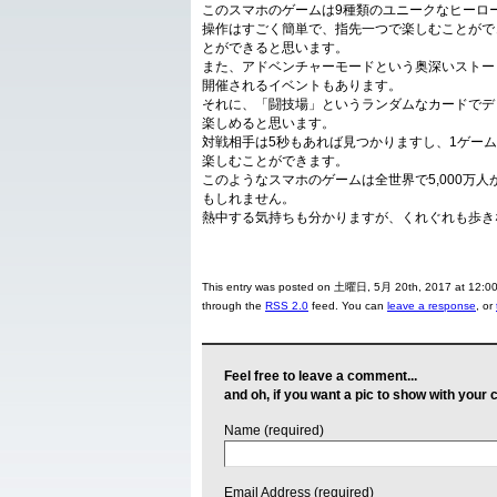
このスマホのゲームは9種類のユニークなヒーロ
操作はすごく簡単で、指先一つで楽しむことがで
とができると思います。
また、アドベンチャーモードという奥深いストー
開催されるイベントもあります。
それに、「闘技場」というランダムなカードでデ
楽しめると思います。
対戦相手は5秒もあれば見つかりますし、1ゲー
楽しむことができます。
このようなスマホのゲームは全世界で5,000万
もしれません。
熱中する気持ちも分かりますが、くれぐれも歩き
This entry was posted on 土曜日, 5月 20th, 2017 at 12:00 
through the
RSS 2.0
feed. You can
leave a response
, or
Feel free to leave a comment...
and oh, if you want a pic to show with your
Name (required)
Email Address (required)