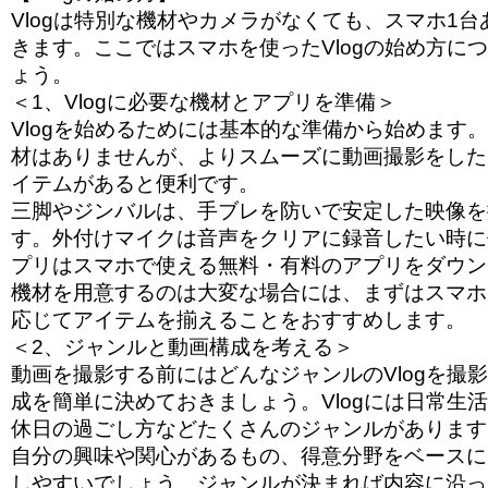
Vlogは特別な機材やカメラがなくても、スマホ1
きます。ここではスマホを使ったVlogの始め方に
ょう。
＜1、Vlogに必要な機材とアプリを準備＞
Vlogを始めるためには基本的な準備から始めます
材はありませんが、よりスムーズに動画撮影をした
イテムがあると便利です。
三脚やジンバルは、手ブレを防いで安定した映像を
す。外付けマイクは音声をクリアに録音したい時に
プリはスマホで使える無料・有料のアプリをダウン
機材を用意するのは大変な場合には、まずはスマホ
応じてアイテムを揃えることをおすすめします。
＜2、ジャンルと動画構成を考える＞
動画を撮影する前にはどんなジャンルのVlogを撮
成を簡単に決めておきましょう。Vlogには日常生
休日の過ごし方などたくさんのジャンルがあります
自分の興味や関心があるもの、得意分野をベースに
しやすいでしょう。ジャンルが決まれば内容に沿っ