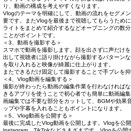
り、動画の構成を考えやすくなります。
Vlogのテーマを明確にして、動画の流れをセグメ
要です。またVlogを最後まで視聴してもらうため
ライトをまとめて紹介するなどオープニングの数分
ことがポイントです。
＜3、動画を撮影する＞
スマホで動画を撮影します。顔を出さずに声だけを
出して視聴者に語り掛けながら撮影するパターンな
を取り入れると映像が綺麗に仕上がります。
またできるだけ固定して撮影することで手ブレを抑
＜4、Vlog動画を編集する＞
撮影が終わったら動画の編集作業を行わなければな
きるアプリを使うことで初心者でも簡単に動画編集
画編集では不要な部分をカットして、BGMや効果
ップや字幕を入れることもポイントになります。
＜5、Vlog動画を公開する＞
最後に完成したVlog動画を公開します。Vlogを公開
Instagram、TikTokなどさまざまです。Vlog