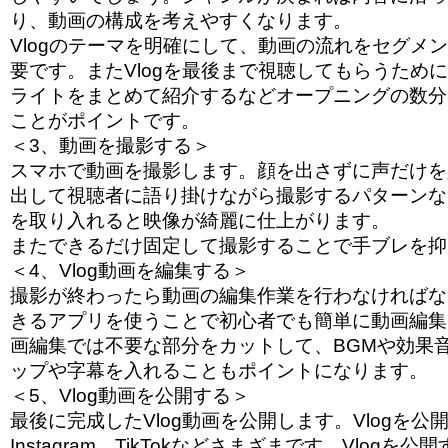
り、動画の構成を考えやすくなります。
Vlogのテーマを明確にして、動画の流れをセグメ
要です。またVlogを最後まで視聴してもらうため
ライトをまとめて紹介するなどオープニングの数分
ことがポイントです。
＜3、動画を撮影する＞
スマホで動画を撮影します。顔を出さずに声だけを
出して視聴者に語り掛けながら撮影するパターンな
を取り入れると映像が綺麗に仕上がります。
またできるだけ固定して撮影することで手ブレを抑
＜4、Vlog動画を編集する＞
撮影が終わったら動画の編集作業を行わなければな
きるアプリを使うことで初心者でも簡単に動画編集
画編集では不要な部分をカットして、BGMや効果
ップや字幕を入れることもポイントになります。
＜5、Vlog動画を公開する＞
最後に完成したVlog動画を公開します。Vlogを公開
Instagram、TikTokなどさまざまです。Vlog