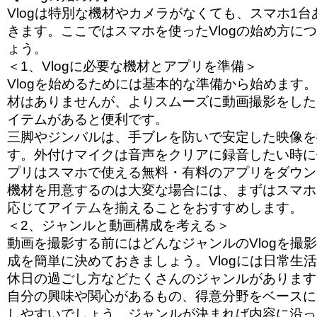
Vlogは特別な機材やカメラがなくても、スマホ1
きます。ここではスマホを使ったVlogの始め方に
ょう。
＜1、Vlogに必要な機材とアプリを準備＞
Vlogを始めるためには基本的な準備から始めます
材はありませんが、よりスムーズに動画撮影をした
イテムがあると便利です。
三脚やジンバルは、手ブレを防いで安定した映像を
す。外付けマイクは音声をクリアに録音したい時に
プリはスマホで使える無料・有料のアプリをダウン
機材を用意するのは大変な場合には、まずはスマホ
応じてアイテムを揃えることをおすすめします。
＜2、ジャンルと動画構成を考える＞
動画を撮影する前にはどんなジャンルのVlogを撮
成を簡単に決めておきましょう。Vlogには日常生
休日の過ごし方などたくさんのジャンルがあります
自分の興味や関心があるもの、得意分野をベースに
しやすいでしょう。ジャンルが決まれば内容に沿っ