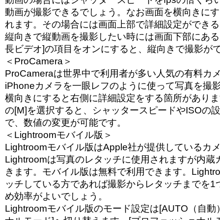
動画が撮影できるでしょう。なお画面を横向きにす
れます。その場合には画面上部で詳細設定ができる
縦向きで縦動画を撮影したい時には画面下部にある[
長ビデオ]の項目をオンにすると、縦向きで撮影が
＜ProCamera＞
ProCameraは世界中で利用者が多い人気の有料
iPhoneカメラを一眼レフのように使って写真を撮
横向きにすると右側に詳細設定をする箇所がありま
の[M]を選択すると、シャッタースピードやISOの
で、数値の変更が可能です。
＜Lightroomモバイル版＞
Lightroomモバイル版はApple社が提供している
Lightroomは写真のレタッチに使用されますが内
きます。モバイル版は無料で利用できます。Lightr
ッチしている方であれば撮影からレタッチまでを1
め効率がよいでしょう。
Lightroomモバイル版のモード設定は[AUTO（自