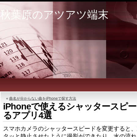
秋葉原のアツアツ端末
«
曲名が分からない曲をiPhoneで探す方法
iPhoneで使えるシャッタースピ
るアプリ4選
スマホカメラのシャッタースピードを変更すると、
タッと静止させたように撮影ができたり、水の流れ