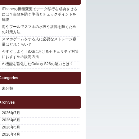
iPhoneの機種変更でデータ移行を成功させる
には？失敗を防ぐ準備とチェックポイントを
解説
海やプールでスマホの水没や故障を防ぐため
の対策方法
スマホゲームをする人に必要なストレージ容
量はどれくらい？
今すぐしよう！iOSにおけるセキュリティ対策
におすすめの設定方法
AI機能を強化したGalaxy S26の魅力とは？
Categories
未分類
Archives
2026年7月
2026年6月
2026年5月
2026年4月