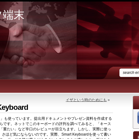
ツ端末
イザという時のためにも
»
yboard
eyboard」も使っています。提出用ドキュメントやプレゼン資料を作成する
らです。ネットでこのキーボードの評判を調べてみると、「キース
「重たい」など辛口のレビューが目立ちます。しかし、実際に使っ
、さほど気にならないのです。実際、Smart Keyboardを使って書い