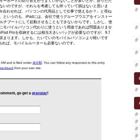
キーボードの切り替えがうまくいかないことが多いとか、折りたた
ないのですが、それらを考慮しても持っていて損はないと思いま
ドを組み合わせれば、パソコンの代用品として仕事で使えるか？」と尋ね
。というのも、iPadには、会社で使うグループウエアをインストー
OSをマルチブートにして起動させることもできないからです。しかし、使
にモバイルパソコン代わりに使うという用途であれば問題ありませ
iPad Proを収納するには相当大きいバッグが必要なのですが、9.7
収まります。しかも、たいていのモバイルパソコンより軽いです
であれば、モバイルルーターも必要ないのです。
AM and is filed under
未分類
. You can follow any responses to this entry
trackback
from your own site.
 comment, go get a
gravatar
!