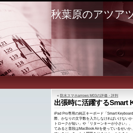
秋葉原のアツア
«
防水スマホarrows M03の評価・評判
出張時に活躍するSmart Ke
iPad Pro専用の純正キーボード「Smart K
際、かなりの文字数を入力しなければいけないか
トロークが短い」や「リターンキーが小さい」、
てみると普段はMacBook Airを使っているせいか