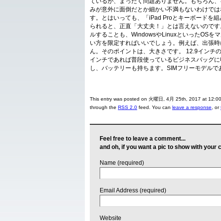
ているが、まったく問題ありません。もちろん、
みが意外に面倒だとか細かい不満もないわけでは
す。とはいっても、「iPad Proとキーボー
られると、正直「大丈夫！」とは言えないのです
ルすることも、WindowsやLinuxといった
い方を限定すればいいでしょう。例えば、出張時
ん。そのポイントは、大きさです。 12.9インチの
インチであれば普段使っているビジネスバッグに
し、バッテリーも持ちます。SIMフリーモデル
This entry was posted on 火曜日, 4月 25th, 2017 at 12:00 
through the
RSS 2.0
feed. You can
leave a response
, or
Feel free to leave a comment...
and oh, if you want a pic to show with your
Name (required)
Email Address (required)
Website